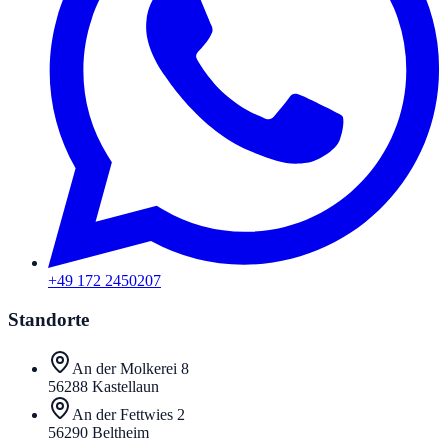
+49 172 2450207
Standorte
An der Molkerei 8
56288
Kastellaun
An der Fettwies 2
56290
Beltheim