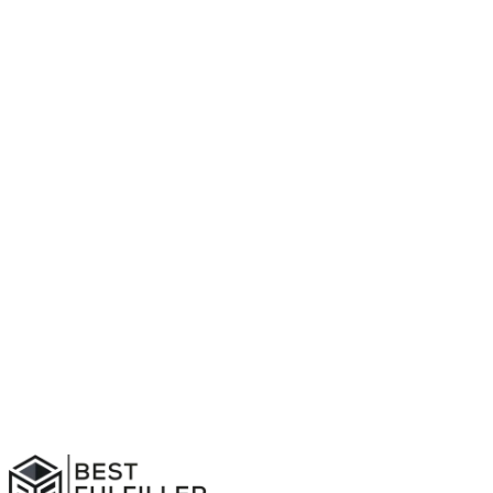
Direkt per WhatsApp
+49 172 2450207
E-
Mail
info@bestfulfiller.com
Telefon
06762 / 9199476
Name *
Firma
E-Mail *
Telefon
Ihre Nachricht *
Website (bitte leer lassen)
Anfrage senden
Mit dem Absenden erklären Sie sich mit der Verarbeitung Ihrer
Daten zur Bearbeitung der Anfrage einverstanden. Weitere Infos in
der
Datenschutzerklärung
.